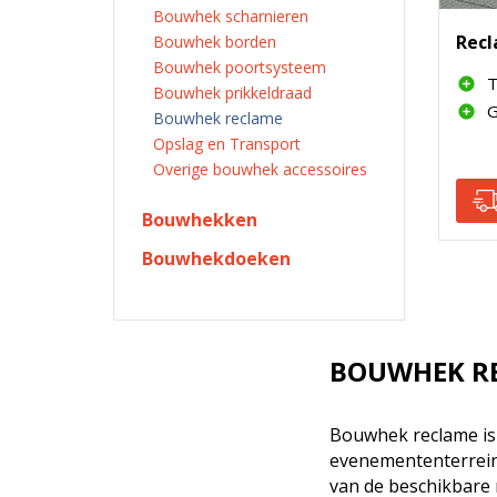
Bouwhek scharnieren
Rec
Bouwhek borden
Bouwhek poortsysteem
T
Bouwhek prikkeldraad
G
Bouwhek reclame
Opslag en Transport
Overige bouwhek accessoires
Bouwhekken
Bouwhekdoeken
BOUWHEK R
Bouwhek reclame is
evenemententerrein
van de beschikbare m