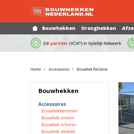
Bouwhekken
Dranghekken
Afze
Dé
partner
(VCA*) in tijdelijk hekwerk
Home
Accessoires
Bouwhek Reclame
Bouwhekken
Accessoires
Bouwhekklemmen
Bouwhek voeten
Bouwhek schoren
Bouwhek sleutels