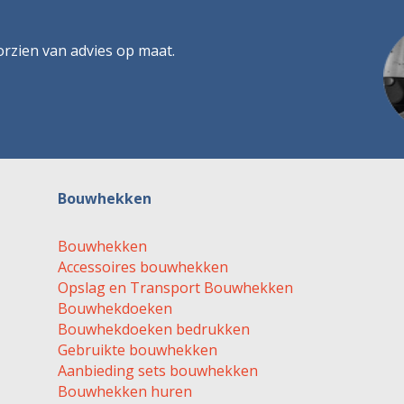
orzien van advies op maat.
Bouwhekken
Bouwhekken
Accessoires bouwhekken
Opslag en Transport Bouwhekken
Bouwhekdoeken
Bouwhekdoeken bedrukken
Gebruikte bouwhekken
Aanbieding sets bouwhekken
Bouwhekken huren