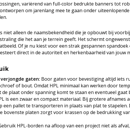
lossingen, variërend van full-color bedrukte banners tot ro
n ontworpen om jarenlang mee te gaan onder uiteenlopende
en.
is niet alleen de naamsbekendheid die je opbouwt bij voorb
straling die het aan je terrein geeft. Het schermt ongewenste
aatbeeld. Of je nu kiest voor een strak gespannen spandoek
esteert direct in de autoriteit en herkenbaarheid van jouw 
uik
 verjongde gaten:
Boor gaten voor bevestiging altijd iets 
schroef of bout. Omdat HPL minimaal kan werken door temp
t de plaat onder spanning komt te staan en eventueel gaat 
L is een zwaar en compact materiaal. Bij grotere afnames a
op een pallet te transporteren in plaats van plat te stapelen.
de bovenste platen zorgt voor krassen op de bedrukking va
ebruik HPL-borden na afloop van een project niet als afval