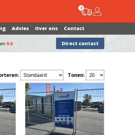
0
ing
Advies
Over ons
Contact
Direct contact
een
9.0
orteren:
Tonen: