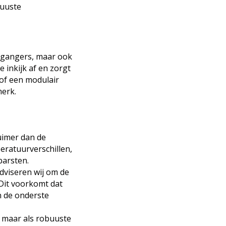
buuste
ijgangers, maar ook
 inkijk af en zorgt
 of een modulair
merk.
ruimer dan de
eratuurverschillen,
barsten.
dviseren wij om de
 Dit voorkomt dat
n de onderste
, maar als robuuste