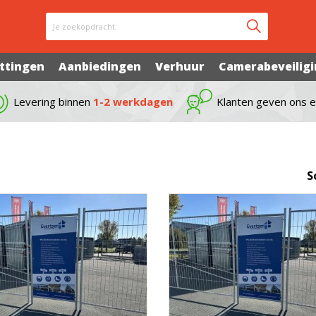
Je zoekopdracht:
ttingen
Aanbiedingen
Verhuur
Camerabeveilig
Levering binnen
1-2 werkdagen
Klanten geven ons 
S