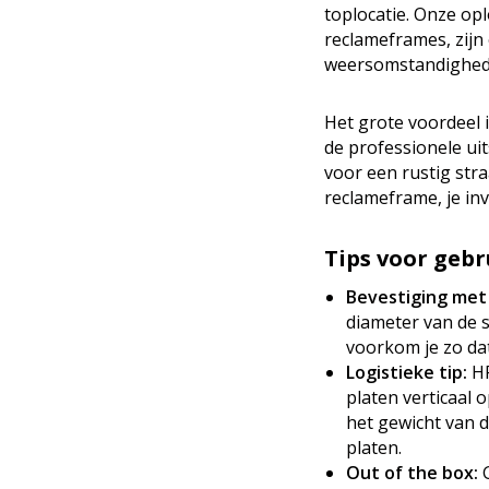
toplocatie. Onze op
reclameframes, zij
weersomstandighed
Het grote voordeel 
de professionele uit
voor een rustig str
reclameframe, je inv
Tips voor gebr
Bevestiging met
diameter van de 
voorkom je zo da
Logistieke tip:
HP
platen verticaal 
het gewicht van 
platen.
Out of the box:
G