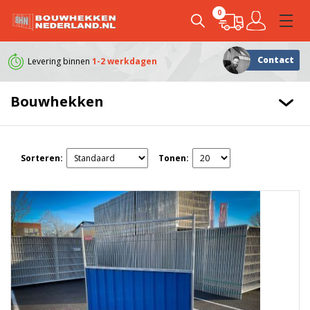
0
Contact
Levering binnen
1-2 werkdagen
Klanten geven ons e
Bouwhekken
Sorteren:
Tonen: