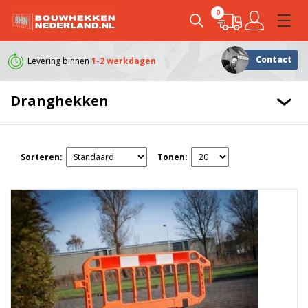
0
Contact
Levering binnen
1-2 werkdagen
Klanten geven ons e
Dranghekken
Sorteren:
Tonen: