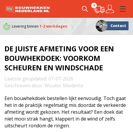
0
Contact
Levering binnen
1-2 werkdagen
Klanten geven ons e
DE JUISTE AFMETING VOOR EEN
BOUWHEKDOEK: VOORKOM
SCHEUREN EN WINDSCHADE
Laatste geüpdated:
07-07-2026
Geschreven door:
Wouter Miedema
Een bouwhekdoek bestellen lijkt eenvoudig. Toch gaat
het in de praktijk regelmatig mis doordat de verkeerde
afmeting wordt gekozen. Het resultaat? Een doek dat
niet mooi strak hangt, klappert in de wind of zelfs
uitscheurt rondom de ringen.