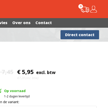
0
vies
Over ons
Contact
Advies nodig?
Direct contact
 7,45
€ 5,95
excl. btw
€7,20 (inc. btw)
Op voorraad
1-2 dagen levertijd
In de variant: