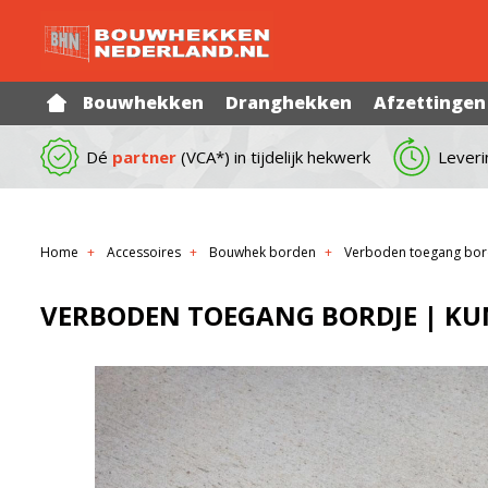
Bouwhekken
Dranghekken
Afzettingen
Dé
partner
(VCA*) in tijdelijk hekwerk
Leveri
Home
Accessoires
Bouwhek borden
Verboden toegang bord
VERBODEN TOEGANG BORDJE | KU