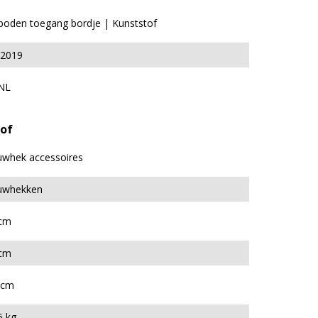
boden toegang bordje | Kunststof
2019
NL
tof
whek accessoires
uwhekken
cm
cm
 cm
6 kg