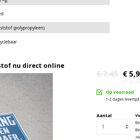
ed
ststof (polypropyleen)
yclebaar
tof nu direct online
€ 7,45
€ 5,
€7,20 (inc
Op voorraad
1-2 dagen levertijd
Aantal
Vo
Be
Be
He