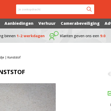
Je zoekopdracht:
Aanbiedingen
Verhuur
Camerabeveiliging
Ad
ng binnen
1-2 werkdagen
Klanten geven ons een
9.0
je | Kunststof
NSTSTOF
€