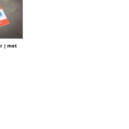
er | met
s