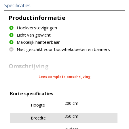
Specificaties
Productinformatie
Hoekverstevigingen
Licht van gewicht
Makkelijk hanteerbaar
Niet geschikt voor bouwhekdoeken en banners
Omschrijving
Bouwhek Budget is geschikt voor een eenvoudige,
Lees complete omschrijving
tijdelijke afrastering. Let er altijd op dat dit
bouwhek goed moet worden geschoord. Het is een
Korte specificaties
lichtgewicht, simpel en voordelig bouwhek, die
gevoelig is voor weersinvloeden.
200 cm
Hoogte
350 cm
Dit bouwhek wordt doorgaans eenmalig voor een
Breedte
project ingezet en daarna afgeschreven.