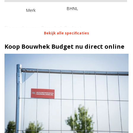
BHNL
Merk
Eigenschappen Bouwhek Budget
Bekijk alle specificaties
Bouwhekken
Type
Koop Bouwhek Budget nu direct online
Tijdelijk hekwerk
Geschikt voor
200 cm
Hoogte
350 cm
Breedte
16 kg
Gewicht
Standaard
Maas
100 x 250 mm
Maaswijdte
3,3 x 3,3 mm