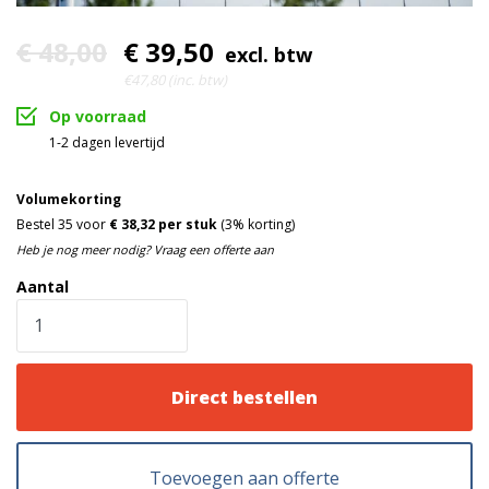
Draaddikte
30 mm
€ 48,00
€ 39,50
Horizontale buis
excl. btw
€47,80 (inc. btw)
40 mm
Verticale buis
Op voorraad
1,25 mm
1-2 dagen levertijd
Wanddikte buis
Hoekverstevigingen
Extra
Volumekorting
Bestel 35 voor
€ 38,32 per stuk
(3% korting)
Budget
Kwaliteit
Heb je nog meer nodig? Vraag een offerte aan
Aantal
Voorverzinkt staal
Materiaal
100% Stuiklas
Lasverbinding
Niet geschikt voor
Capaciteit
Direct bestellen
bouwhekdoeken
Toevoegen aan offerte