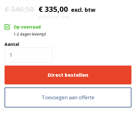
€ 346,50
€ 335,00
Goed
excl. btw
Kwaliteit
€405,35 (inc. btw)
Voorverzinkt staal
Materiaal
Op voorraad
1-2 dagen levertijd
100% Stuiklas
Lasverbinding
Aantal
Toegang voor voertuigen
Capaciteit
Direct bestellen
Toevoegen aan offerte