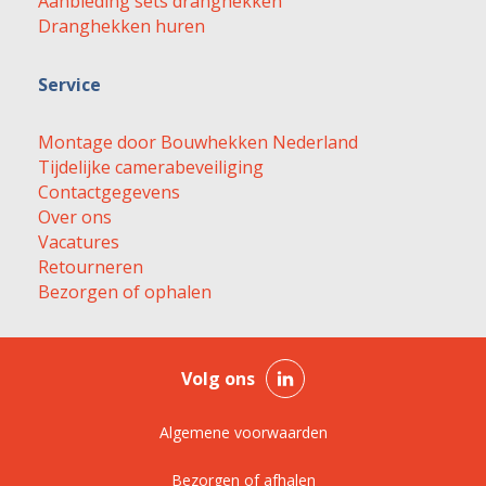
Aanbieding sets dranghekken
Dranghekken huren
Service
Montage door Bouwhekken Nederland
Tijdelijke camerabeveiliging
Contactgegevens
Over ons
Vacatures
Retourneren
Bezorgen of ophalen
Volg ons
Algemene voorwaarden
Bezorgen of afhalen