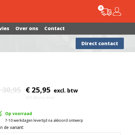
0
vies
Over ons
Contact
Advies nodig?
Direct contact
 30,95
€ 25,95
excl. btw
€31,40 (inc. btw)
Op voorraad
7-10 werkdagen levertijd na akkoord ontwerp
In de variant: