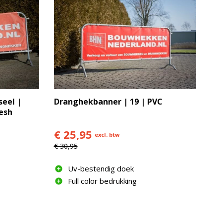
eel |
Dranghekbanner | 19 | PVC
esh
€ 25,95
excl. btw
€ 30,95
Uv-bestendig doek
Full color bedrukking