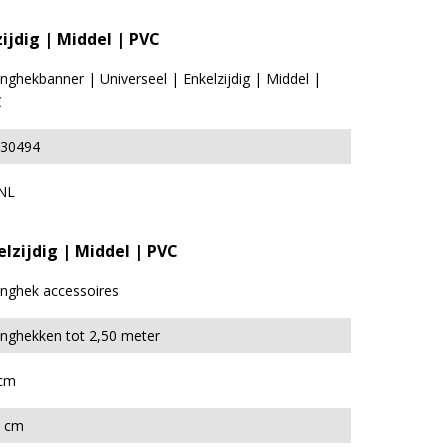
ijdig | Middel | PVC
nghekbanner | Universeel | Enkelzijdig | Middel |
C
30494
NL
lzijdig | Middel | PVC
nghek accessoires
nghekken tot 2,50 meter
cm
 cm