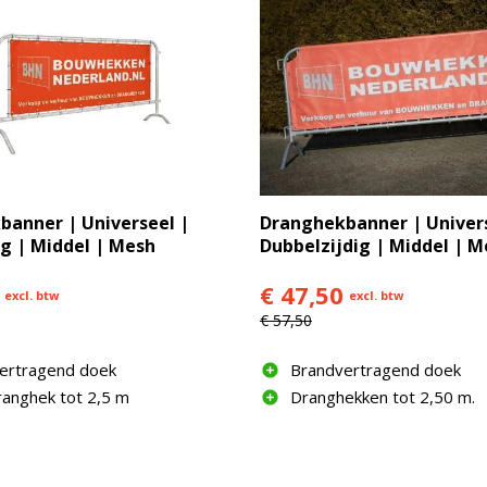
anner | Universeel |
Dranghekbanner | Univers
ig | Middel | Mesh
Dubbelzijdig | Middel | M
€ 47,50
excl. btw
excl. btw
€ 57,50
ertragend doek
Brandvertragend doek
ranghek tot 2,5 m
Dranghekken tot 2,50 m.