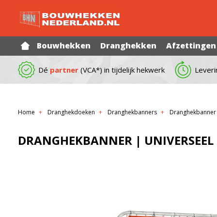
Bouwhekken
Dranghekken
Afzettingen
Dé
partner
(VCA*) in tijdelijk hekwerk
Leveri
Home
Dranghekdoeken
Dranghekbanners
Dranghekbanner |
DRANGHEKBANNER | UNIVERSEEL | 