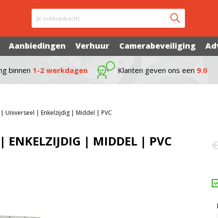
Je zoekopdracht:
Aanbiedingen
Verhuur
Camerabeveiliging
Ad
ng binnen
1-2 werkdagen
Klanten geven ons een
9.0
 Universeel | Enkelzijdig | Middel | PVC
ENKELZIJDIG | MIDDEL | PVC
€