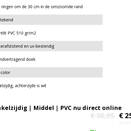
 ringen om de 30 cm in de omzoomde rand
stekend
ntlit PVC 510 gr/m2
erafstotend en uv-bestendig
ndvertragend doek
 color
lzijdig, achterzijde is wit
elzijdig | Middel | PVC nu direct online
€ 30,95
€ 2
€31,40 