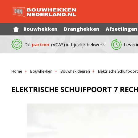
Bouwhekken
Dranghekken
Afzettingen
Dé
partner
(VCA*) in tijdelijk hekwerk
Leveri
Home
Bouwhekken
Bouwhek deuren
Elektrische Schuifpoort
ELEKTRISCHE SCHUIFPOORT 7 REC