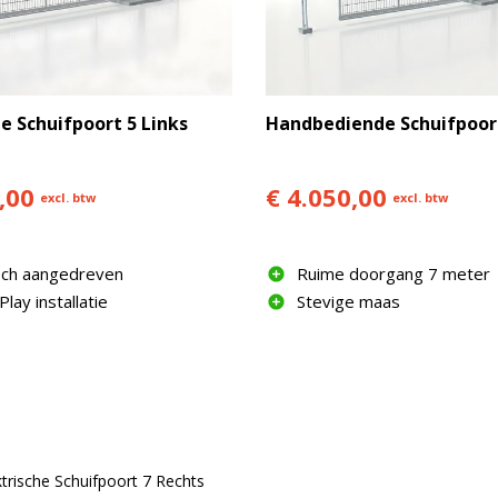
he Schuifpoort 5 Links
Handbediende Schuifpoort
,00
€ 4.050,00
excl. btw
excl. btw
isch aangedreven
Ruime doorgang 7 meter
Play installatie
Stevige maas
ktrische Schuifpoort 7 Rechts