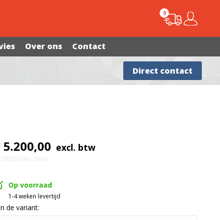
0
vies
Over ons
Contact
Advies nodig?
Direct contact
 5.200,00
excl. btw
292,00 (inc. btw)
Op voorraad
1-4 weken levertijd
In de variant: