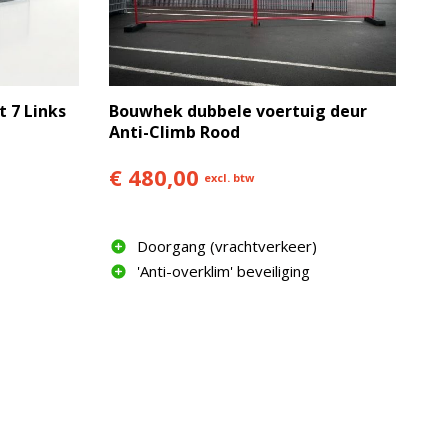
 7 Links
Bouwhek dubbele voertuig deur
Anti-Climb Rood
€ 480,00
excl. btw
Doorgang (vrachtverkeer)
'Anti-overklim' beveiliging