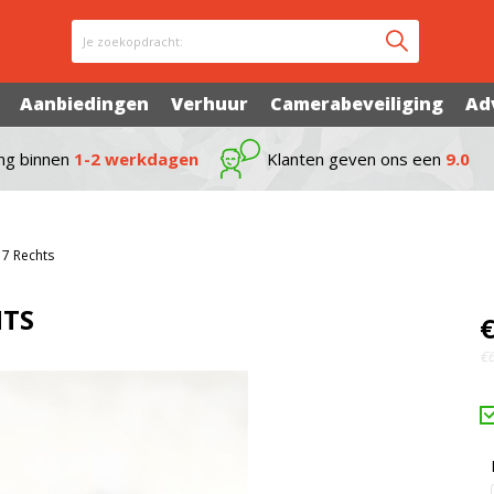
Je zoekopdracht:
Aanbiedingen
Verhuur
Camerabeveiliging
Ad
ng binnen
1-2 werkdagen
Klanten geven ons een
9.0
 7 Rechts
HTS
€
€6