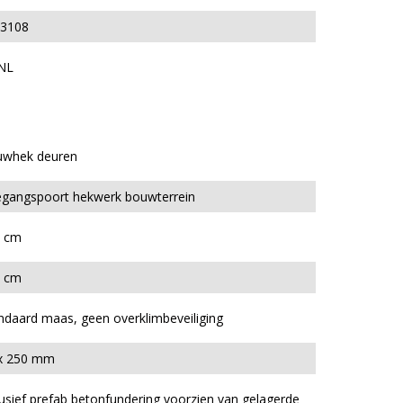
3108
NL
whek deuren
gangspoort hekwerk bouwterrein
 cm
 cm
ndaard maas, geen overklimbeveiliging
x 250 mm
lusief prefab betonfundering voorzien van gelagerde