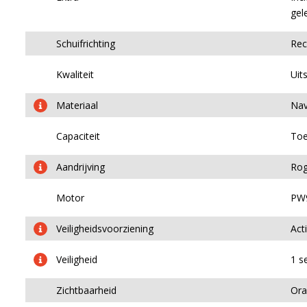
gel
Schuifrichting
Rec
Kwaliteit
Uit
Materiaal
Nav
Capaciteit
Toe
Aandrijving
Rog
Motor
PW9
Veiligheidsvoorziening
Act
Veiligheid
1 s
Zichtbaarheid
Ora