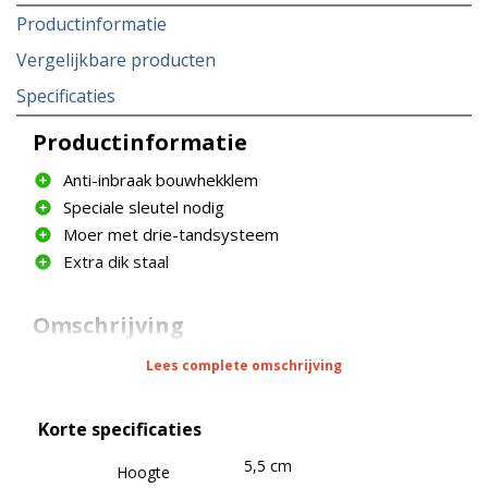
Productinformatie
Vergelijkbare producten
Specificaties
Productinformatie
Anti-inbraak bouwhekklem
Speciale sleutel nodig
Moer met drie-tandsysteem
Extra dik staal
Omschrijving
Met een beveiligde bouwhekklem kun je
Lees complete omschrijving
bouwhekken onderling verbinden. De beveiligde
bouwhekklem is voorzien van rondingen die
Korte specificaties
precies om het hekwerk passen en is uitermate
geschikt tegen inbraak.
5,5 cm
Hoogte