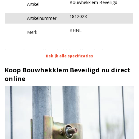
Bouwhekklem Beveiligd
Artikel
1812028
Artikelnummer
BHNL
Merk
Eigenschappen Bouwhekklem Beveiligd
Bekijk alle specificaties
Bouwhek accessoires
Type
Koop Bouwhekklem Beveiligd nu direct
Bouwhekken
Geschikt voor
online
5,5 cm
Hoogte
13 cm
Breedte
0,5 kg
Gewicht
Ø 40 - 42 mm
Diameter