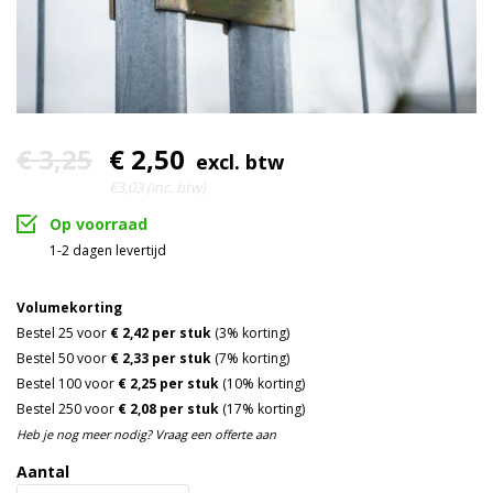
Uitstekend
Kwaliteit
Verzinkt staal
Materiaal
4 mm
Materiaaldikte
€ 3,25
€ 2,50
excl. btw
Beveiligde moer met 3-
Capaciteit
€3,03 (inc. btw)
tandsysteem
Op voorraad
1-2 dagen levertijd
Volumekorting
Bestel 25 voor
€ 2,42 per stuk
(3% korting)
Bestel 50 voor
€ 2,33 per stuk
(7% korting)
Bestel 100 voor
€ 2,25 per stuk
(10% korting)
Bestel 250 voor
€ 2,08 per stuk
(17% korting)
Heb je nog meer nodig? Vraag een offerte aan
Aantal