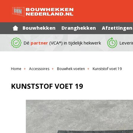
Bouwhekken
Dranghekken
Afzettingen
Dé
partner
(VCA*) in tijdelijk hekwerk
Leveri
Home
Accessoires
Bouwhek voeten
Kunststof voet 19
KUNSTSTOF VOET 19