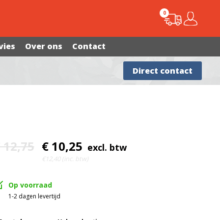
0
vies
Over ons
Contact
Advies nodig?
Direct contact
 12,75
€ 10,25
excl. btw
€12,40 (inc. btw)
Op voorraad
1-2 dagen levertijd