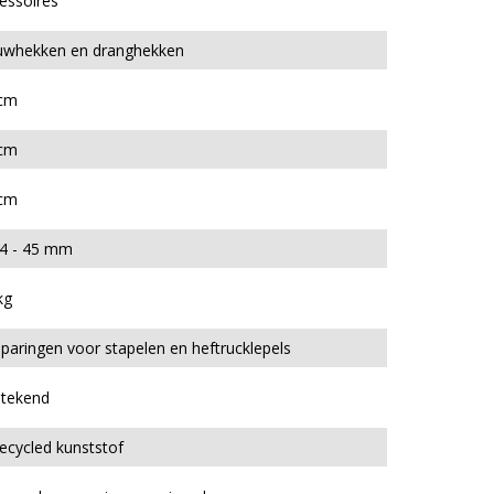
essoires
whekken en dranghekken
cm
cm
cm
4 - 45 mm
kg
sparingen voor stapelen en heftrucklepels
stekend
ecycled kunststof