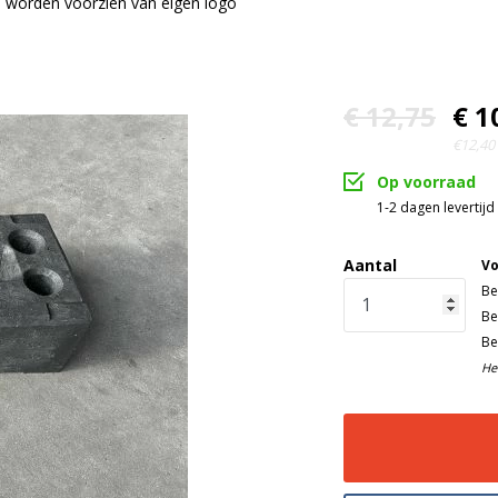
 worden voorzien van eigen logo
€ 12,75
€ 1
€12,40 
Op voorraad
1-2 dagen levertijd
Aantal
Vo
Be
Be
Be
He